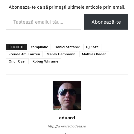
Abonează-te ca să primești ultimele articole prin email.
Tastează emailul tău...
Abonează-te
ETICHETE
compilatie
Daniel Stefanik
DJ Koze
Freude Am Tanzen
Marek Hemmann
Mathias Kaden
Onur Ozer
Robag Whrume
eduard
http://www.radiodeea.ro