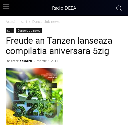
Radio DEEA
Acasă
stiri
Dance club news
stiri
Dance club news
Freude an Tanzen lanseaza
compilatia aniversara 5zig
De către
eduard
-
martie 3, 2011