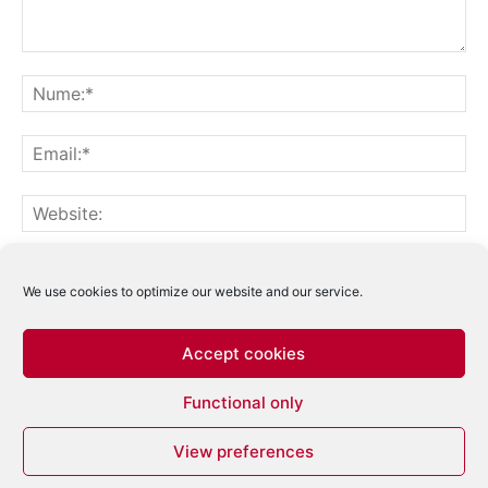
Notifică-mă prin email când sunt publicate alte comentarii.
Notifică-mă prin email când sunt publicate articole noi.
We use cookies to optimize our website and our service.
Accept cookies
Acest site folosește Akismet pentru a reduce
Functional only
spamul.
Află cum sunt procesate datele
comentariilor tale
.
View preferences