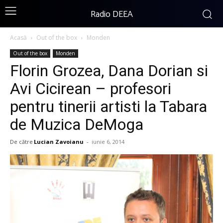
Radio DEEA
Acasă
Out of the box
Monden
Out of the box
Monden
Florin Grozea, Dana Dorian si
Avi Cicirean – profesori
pentru tinerii artisti la Tabara
de Muzica DeMoga
De către
Lucian Zavoianu
-
iunie 6, 2014