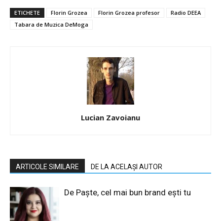
ETICHETE
Florin Grozea
Florin Grozea profesor
Radio DEEA
Tabara de Muzica DeMoga
Lucian Zavoianu
ARTICOLE SIMILARE
DE LA ACELAȘI AUTOR
De Paște, cel mai bun brand ești tu