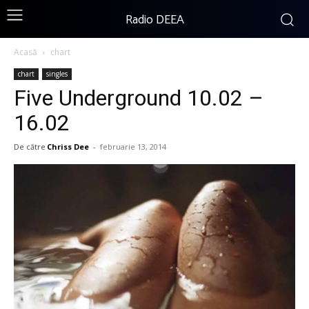
Radio DEEA
Acasă
chart
chart
singles
Five Underground 10.02 –
16.02
De către
Chriss Dee
-
februarie 13, 2014