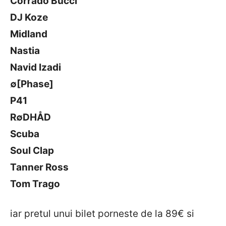
Corrado Bucci
DJ Koze
Midland
Nastia
Navid Izadi
∅[Phase]
P41
R∅DHÅD
Scuba
Soul Clap
Tanner Ross
Tom Trago
iar pretul unui bilet porneste de la 89€ si