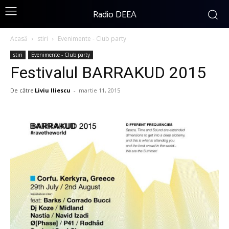
Radio DEEA
Acasă
stiri
Evenimente - Club party
stiri
Evenimente - Club party
Festivalul BARRAKUD 2015
De către
Liviu Iliescu
-
martie 11, 2015