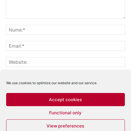
Notifică-mă prin email când sunt publicate alte comentarii.
Notifică-mă prin email când sunt publicate articole noi.
We use cookies to optimize our website and our service.
Accept cookies
Acest site folosește Akismet pentru a reduce
Functional only
spamul.
Află cum sunt procesate datele
comentariilor tale
.
View preferences