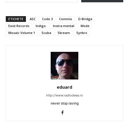
ETICHETE
ASC
Code 3
Commix
D-Bridge
Exist Records
Indigo.
Instra:mental
Mode
Mosaic Volume 1
Scuba
Skream
Synkro
eduard
http://www.radiodeea.ro
never stop raving