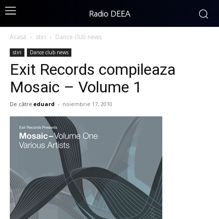
Radio DEEA
Acasă
stiri
Dance club news
stiri
Dance club news
Exit Records compileaza
Mosaic – Volume 1
De către
eduard
-
noiembrie 17, 2010