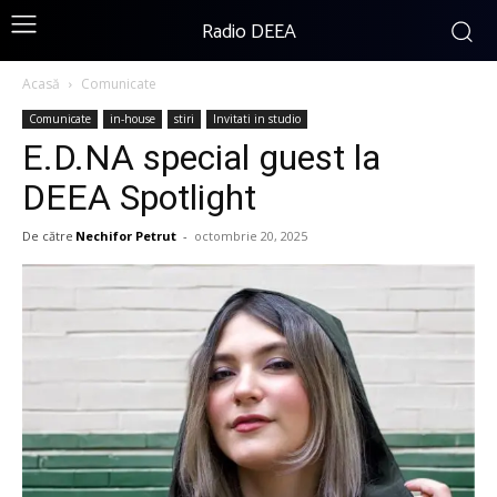
Radio DEEA
Acasă
Comunicate
Comunicate
in-house
stiri
Invitati in studio
E.D.NA special guest la
DEEA Spotlight
De către
Nechifor Petrut
-
octombrie 20, 2025