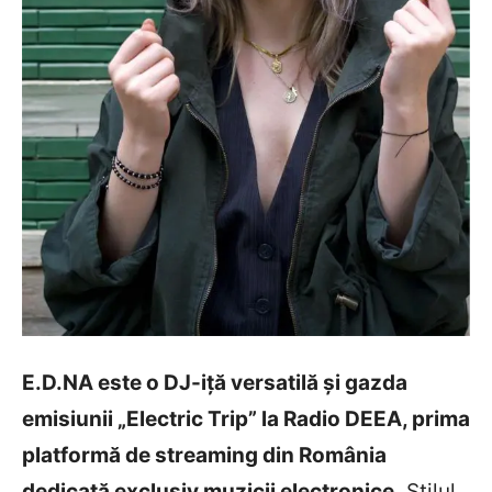
E.D.NA este o DJ-iță versatilă și gazda
emisiunii „Electric Trip” la Radio DEEA, prima
platformă de streaming din România
dedicată exclusiv muzicii electronice.
Stilul