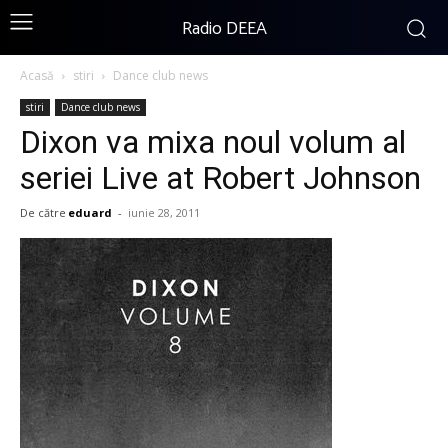
Radio DEEA
Acasă
stiri
Dance club news
stiri
Dance club news
Dixon va mixa noul volum al
seriei Live at Robert Johnson
De către
eduard
-
iunie 28, 2011