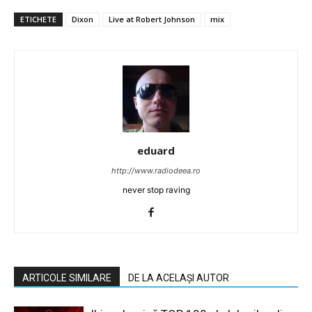
ETICHETE
Dixon
Live at Robert Johnson
mix
eduard
http://www.radiodeea.ro
never stop raving
ARTICOLE SIMILARE
DE LA ACELAȘI AUTOR