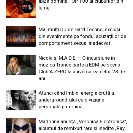
Ibiza domină TOP 100 al cluburilor din
lume
Mai mulți DJ de Hard Techno, excluși
din evenimente pe fondul acuzațiilor de
comportament sexual inadecvat
Nicola și M.A.D.E. – O incursiune în
muzica Trance parte a EDM pe scena
Club A ZERO la aniversarea celor 28 de
ani...
Atunci când îmbini energia brută a
underground-ului cu o viziune
personală puternică
Madonna anunță „Veronica Electronica”,
albumul de remixuri rare și inedite „Ray