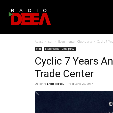
Acasă
stiri
Evenimente - Club party
Cyclic 7 Ye
stiri
Evenimente - Club party
Cyclic 7 Years An
Trade Center
De către
Liviu Iliescu
-
februarie 22, 2017