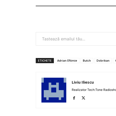
Tastează emailul tău...
ETICHETE
Adrian Eftimie
Butch
Dobrikan
Liviu Iliescu
Realizator Tech:Tone Radiosh