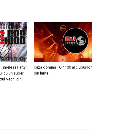
 Timeless Party
Ibiza domină TOP 100 al cluburilor
ui cu un super
din lume
trul Vechi din