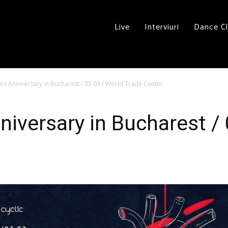
Live
Interviuri
Dance C
ars Anniversary in Bucharest / 03.03 / World Trade Center
niversary in Bucharest /