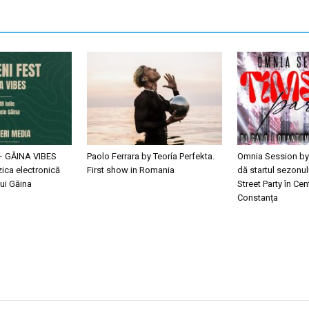
– GĂINA VIBES
Paolo Ferrara by Teoría Perfekta.
Omnia Session by
ica electronică
First show in Romania
dă startul sezonul
ui Găina
Street Party în Cen
Constanța