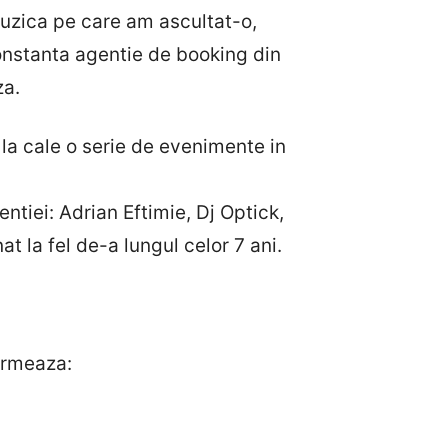
 muzica pe care am ascultat-o,
 constanta agentie de booking din
za.
 la cale o serie de evenimente in
ntiei: Adrian Eftimie, Dj Optick,
t la fel de-a lungul celor 7 ani.
urmeaza: