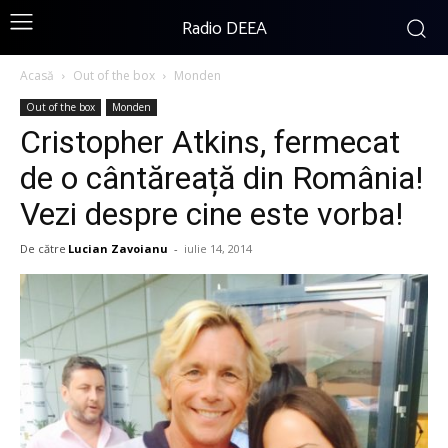
Radio DEEA
Acasă
Out of the box
Monden
Out of the box
Monden
Cristopher Atkins, fermecat
de o cântăreață din România!
Vezi despre cine este vorba!
De către
Lucian Zavoianu
-
iulie 14, 2014