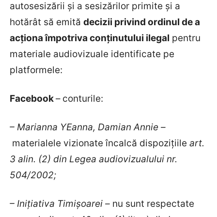
autosesizării și a sesizărilor primite și a
hotărât să emită
decizii privind ordinul de a
acționa împotriva conținutului ilegal
pentru
materiale audiovizuale identificate
pe
platformele:
Facebook
–
conturile:
– Marianna YEanna
, Damian Annie –
materialele vizionate
încalcă dispozițiile
art.
3 alin. (2) din Legea audiovizualului nr.
504/2002
;
– Inițiativa Timișoarei
–
nu sunt respectate