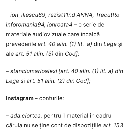
– ion_iliescu89, rezist11nd ANNA, TrecutRo-
inforomania94, ionroata4
–
o serie de
materiale audiovizuale care încalcă
prevederile
art. 40 alin. (1) lit. a)
din
Lege
și
ale
art. 51 alin. (3)
din
Cod];
– stanciumarioalexi
[
art. 40 alin. (1) lit. a) din
Lege
și
art. 51 alin. (2) din Cod]
;
Instagram
– conturile:
– ada.ciortea,
pentru 1 material în cadrul
căruia nu se ține cont de dispozițiile
art. 153