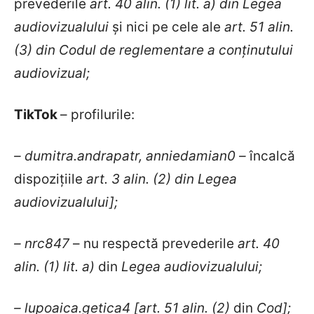
prevederile
art. 40 alin. (1) lit. a) din Legea
audiovizualului
și nici pe cele ale
art. 51 alin.
(3) din
Codul de reglementare a conținutului
audiovizual
;
TikTok
– profilurile:
– dumitra.andrapatr, anniedamian0
–
încalcă
dispozițiile
art. 3 alin. (2) din Legea
audiovizualului];
– nrc847
– nu respectă prevederile
art.
40
alin. (1) lit. a)
din
Legea audiovizualului;
– lupoaica.getica4
[art.
51 alin. (2)
din
Cod];