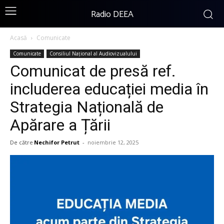
Radio DEEA
Acasă
Comunicate
Comunicate
Consiliul Național al Audiovizualului
Comunicat de presă ref.
includerea educației media în
Strategia Națională de
Apărare a Țării
De către
Nechifor Petrut
-
noiembrie 12, 2025