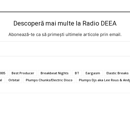
Descoperă mai multe la Radio DEEA
Abonează-te ca să primești ultimele articole prin email.
2005
Best Producer
Breakbeat Nights
BT
Eargasm
Elastic Breaks
al
Orbital
Plumps Chunks/Electric Disco
Plumps Djs aka Lee Rous & And