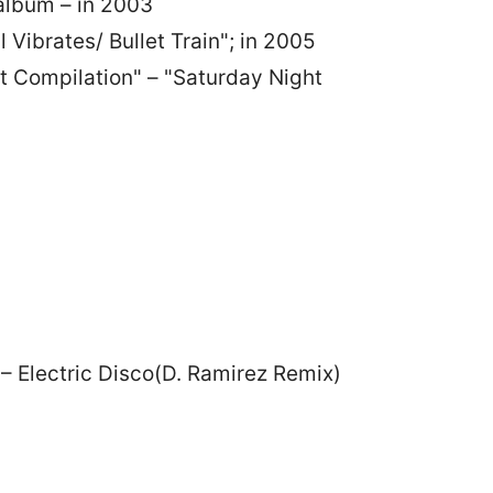
 album – in 2003
 Vibrates/ Bullet Train"; in 2005
st Compilation" – "Saturday Night
isco(D. Ramirez Remix)