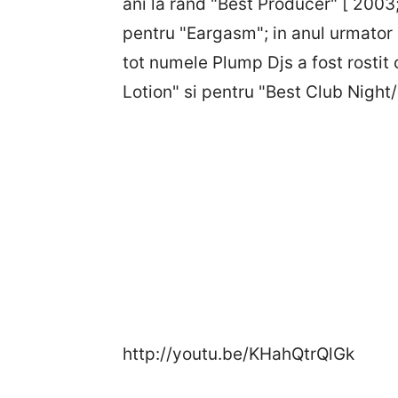
ani la rand "Best Producer" [ 2003
pentru "Eargasm"; in anul urmator a
tot numele Plump Djs a fost rostit
Lotion" si pentru "Best Club Nigh
http://youtu.be/KHahQtrQlGk