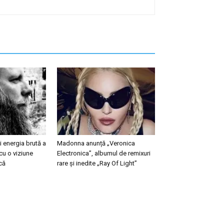
 energia brută a
Madonna anunță „Veronica
cu o viziune
Electronica”, albumul de remixuri
că
rare și inedite „Ray Of Light”