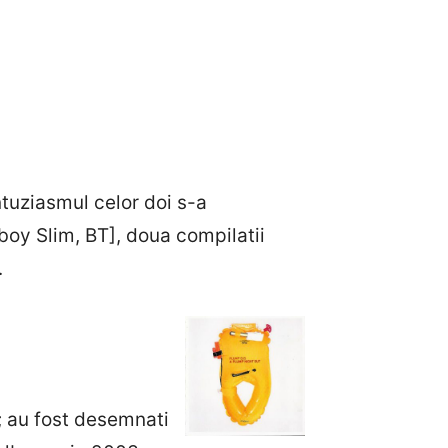
uziasmul celor doi s-a
tboy Slim, BT], doua compilatii
.
; au fost desemnati