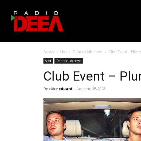
Acasă
stiri
Dance club news
Club Event – Plum
stiri
Dance club news
Club Event – Plu
De către
eduard
-
ianuarie 15, 2008