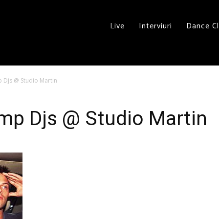
Live
Interviuri
Dance C
p Djs @ Studio Martin
mp Djs @ Studio Martin