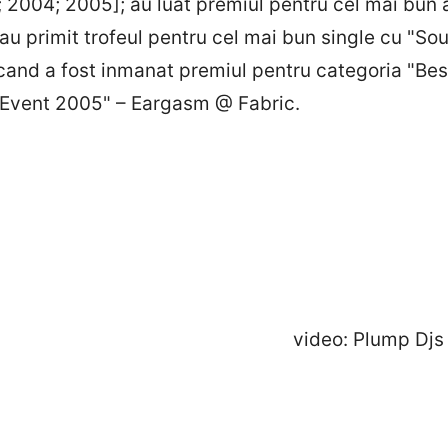
; 2004; 2005]; au luat premiul pentru cel mai bun
u primit trofeul pentru cel mai bun single cu "Soul
 cand a fost inmanat premiul pentru categoria "Be
t/Event 2005" – Eargasm @ Fabric.
video: Plump Djs – Electric D