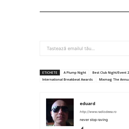
Tastează emailul tău...
ETICHETE
A Plump Night
Best Club Night/Event 
International Breakbeat Awards
Mixmag The Annu
eduard
http://www.radiodeea.ro
never stop raving