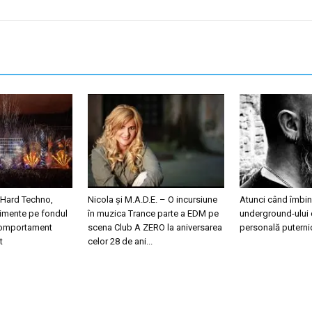
 Hard Techno,
Nicola și M.A.D.E. – O incursiune
Atunci când îmbini
nimente pe fondul
în muzica Trance parte a EDM pe
underground-ului 
 comportament
scena Club A ZERO la aniversarea
personală puterni
t
celor 28 de ani...