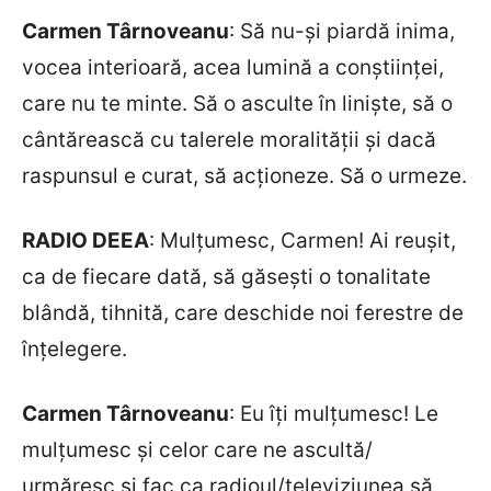
Carmen T
ârnoveanu
: Să nu-și piardă inima,
vocea interioară, acea lumină a conștiinței,
care nu te minte. Să o asculte în linişte, să o
cântărească cu talerele moralităţii şi dacă
raspunsul e curat, să acţioneze. Să o urmeze.
RADIO DEEA
: Mulțumesc, Carmen! Ai reușit,
ca de fiecare dată, să găseşti o tonalitate
blândă, tihnită, care deschide noi ferestre de
înţelegere.
Carmen T
ârnoveanu
: Eu îți mulțumesc! Le
mulţumesc şi celor care ne ascultă/
urmăresc şi fac ca radioul/televiziunea să