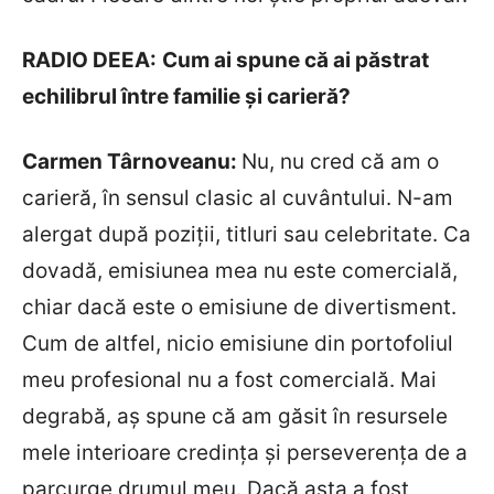
RADIO DEEA:
Cum ai spune că ai păstrat
echilibrul între familie şi carieră?
Carmen T
ârnoveanu
:
Nu, nu cred că am o
carieră, în sensul clasic al cuvântului. N-am
alergat după poziții, titluri sau celebritate. Ca
dovadă, emisiunea mea nu este comercială,
chiar dacă este o emisiune de divertisment.
Cum de altfel, nicio emisiune din portofoliul
meu profesional nu a fost comercială. Mai
degrabă, aş spune că am găsit în resursele
mele interioare credinţa şi perseverenţa de a
parcurge drumul meu. Dacă asta a fost