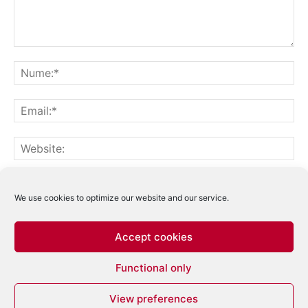
Notifică-mă prin email când sunt publicate alte comentarii.
Notifică-mă prin email când sunt publicate articole noi.
We use cookies to optimize our website and our service.
Accept cookies
Acest site folosește Akismet pentru a reduce
Functional only
spamul.
Află cum sunt procesate datele
comentariilor tale
.
View preferences