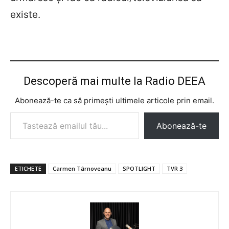
existe.
Descoperă mai multe la Radio DEEA
Abonează-te ca să primești ultimele articole prin email.
Tastează emailul tău...
Abonează-te
ETICHETE
Carmen Târnoveanu
SPOTLIGHT
TVR 3