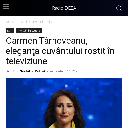
Radio DEEA
Acasă
stiri
Invitati in studio
stiri
Invitati in studio
Carmen Târnoveanu,
eleganţa cuvântului rostit în
televiziune
De către
Nechifor Petrut
-
octombrie 11, 2025