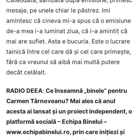
Câteodată, sâmbăta după emisiune, primesc
mesaje, pe unele chiar le păstrez. Imi
amintesc că cineva mi-a spus că o emisiune
de-a mea i-a luminat ziua, că i-a amintit că
mai are suflet. Asta e bucuria. Este o lucrare
tainică între cel care dă și cel care primește,
fără ca vreunul să aibă mai multă putere
decât celălalt.
RADIO DEEA
:
Ce înseamnă „binele” pentru
Carmen Târnoveanu? Mai ales că anul
acesta ai lansat şi un proiect independent, o
platformă socială – Echipa Binelui –
www.echipabinelui.ro, prin care iniţiezi şi