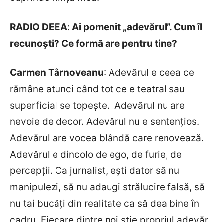
RADIO DEEA
:
Ai pomenit „adevărul”. Cum îl
recunoști? Ce formă are pentru tine?
Carmen T
ârnoveanu
: Adevărul e ceea ce
rămâne atunci când tot ce e teatral sau
superficial se topește. Adevărul nu are
nevoie de decor. Adevărul nu e sentenţios.
Adevărul are vocea blândă care renovează.
Adevărul e dincolo de ego, de furie, de
percepţii. Ca jurnalist, ești dator să nu
manipulezi, să nu adaugi strălucire falsă, să
nu tai bucăți din realitate ca să dea bine în
cadru. Fiecare dintre noi ştie propriul adevăr.