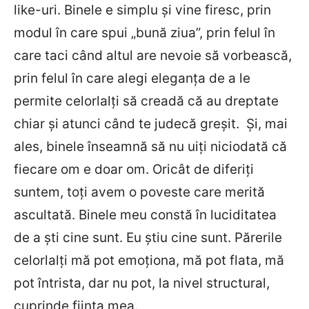
like-uri. Binele e simplu şi vine firesc, prin
modul în care spui „bună ziua”, prin felul în
care taci când altul are nevoie să vorbească,
prin felul în care alegi eleganţa de a le
permite celorlalţi să creadă că au dreptate
chiar şi atunci când te judecă greşit. Și, mai
ales, binele înseamnă să nu uiți niciodată că
fiecare om e doar om. Oricât de diferiţi
suntem, toţi avem o poveste care merită
ascultată. Binele meu constă în luciditatea
de a şti cine sunt. Eu ştiu cine sunt. Părerile
celorlalţi mă pot emoţiona, mă pot flata, mă
pot întrista, dar nu pot, la nivel structural,
cuprinde fiinţa mea.