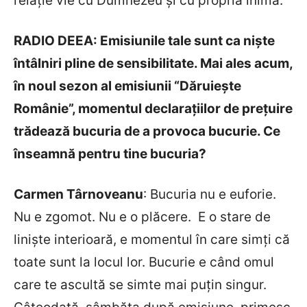
relație vie cu Dumnezeu și cu propria inimă.
RADIO DEEA: Emisiunile tale sunt ca niște
întâlniri pline de sensibilitate. Mai ales acum,
în noul sezon al emisiunii “Dăruieşte
Românie”, momentul declaraţiilor de preţuire
trădează bucuria de a provoca bucurie. Ce
înseamnă pentru tine bucuria?
Carmen T
ârnoveanu
: Bucuria nu e euforie.
Nu e zgomot. Nu e o plăcere. E o stare de
linişte interioară, e momentul în care simţi că
toate sunt la locul lor. Bucurie e când omul
care te ascultă se simte mai puțin singur.