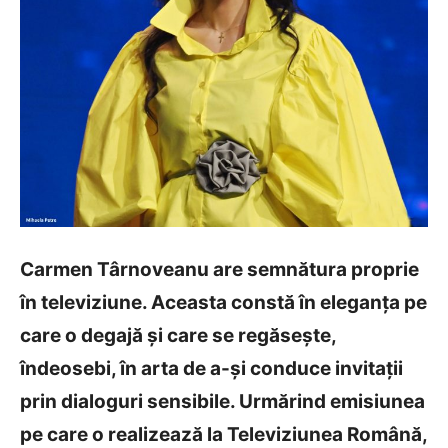
Carmen Târnoveanu are semn
ătura proprie
în televiziune. Aceasta constă în eleganţa pe
care o degajă şi care se regăseşte,
îndeosebi, în arta de a-şi conduce invitaţii
prin dialoguri sensibile. Urm
ărind emisiunea
pe care o realizează la Televiziunea Română,