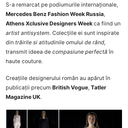
S-a remarcat pe podiumurile internaționale,
Mercedes Benz Fashion Week Russia
,
Athens Xclusive Designers Week
ca fiind un
artist antisystem
. Colecțiile ei sunt inspirate
din
trăirile si atitudinile omului de rând,
transmit ideea de
compasiune perfectă
în
haute couture
.
Creațiile designerului român au apărut în
publicații precum
British Vogue
,
Tatler
Magazine UK
.