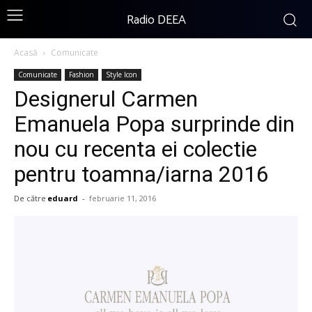
Radio DEEA
Acasă
Comunicate
Comunicate
Fashion
Style Icon
Designerul Carmen
Emanuela Popa surprinde din
nou cu recenta ei colectie
pentru toamna/iarna 2016
De către
eduard
-
februarie 11, 2016