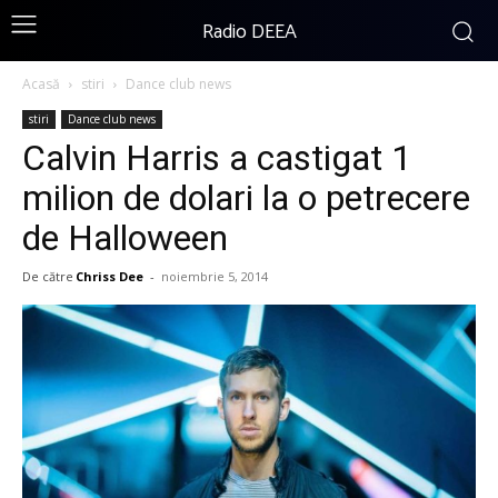
Radio DEEA
Acasă
stiri
Dance club news
stiri
Dance club news
Calvin Harris a castigat 1
milion de dolari la o petrecere
de Halloween
De către
Chriss Dee
-
noiembrie 5, 2014