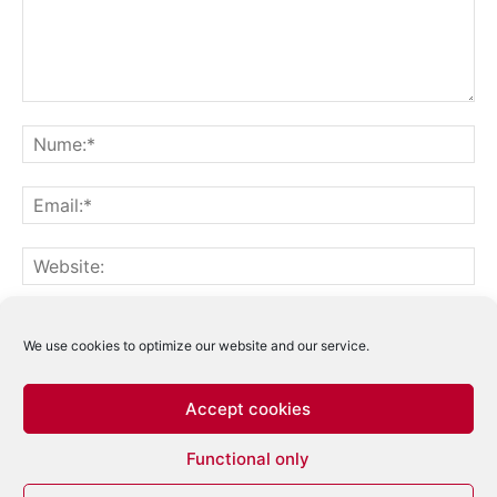
Notifică-mă prin email când sunt publicate alte comentarii.
Notifică-mă prin email când sunt publicate articole noi.
We use cookies to optimize our website and our service.
Accept cookies
Acest site folosește Akismet pentru a reduce
Functional only
spamul.
Află cum sunt procesate datele
comentariilor tale
.