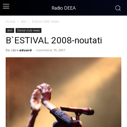
Radio DEEA
Acasă
stiri
Dance club news
stiri
Dance club news
B`ESTIVAL 2008-noutati
De către
eduard
-
noiembrie 19, 2007