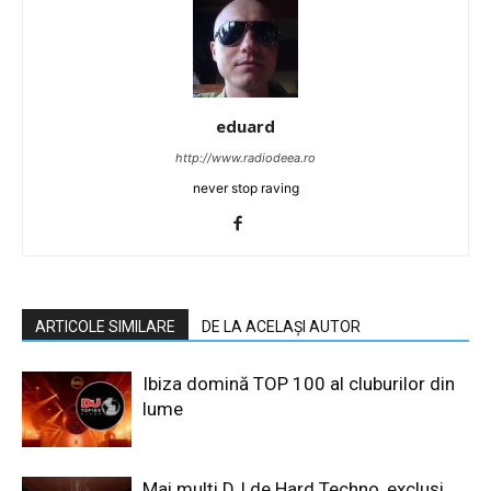
eduard
http://www.radiodeea.ro
never stop raving
ARTICOLE SIMILARE
DE LA ACELAȘI AUTOR
Ibiza domină TOP 100 al cluburilor din
lume
Mai mulți DJ de Hard Techno, excluși