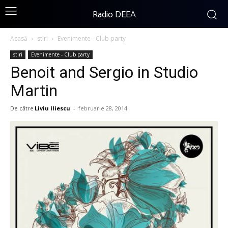
Radio DEEA
Acasă
stiri
Evenimente - Club party
stiri
Evenimente - Club party
Benoit and Sergio in Studio
Martin
De către
Liviu Iliescu
-
februarie 28, 2014