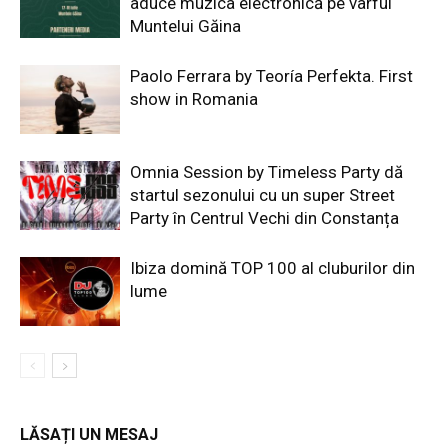
aduce muzica electronică pe vârful
Muntelui Găina
Paolo Ferrara by Teoría Perfekta. First
show in Romania
Omnia Session by Timeless Party dă
startul sezonului cu un super Street
Party în Centrul Vechi din Constanța
Ibiza domină TOP 100 al cluburilor din
lume
LĂSAȚI UN MESAJ