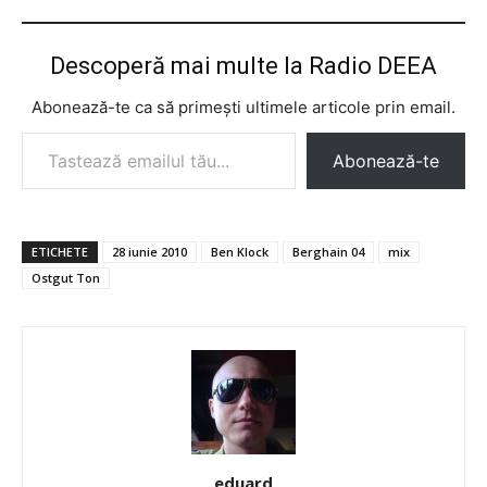
Descoperă mai multe la Radio DEEA
Abonează-te ca să primești ultimele articole prin email.
Tastează emailul tău...
Abonează-te
ETICHETE
28 iunie 2010
Ben Klock
Berghain 04
mix
Ostgut Ton
eduard