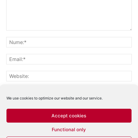
Notifică-mă prin email când sunt publicate alte comentarii.
Notifică-mă prin email când sunt publicate articole noi.
We use cookies to optimize our website and our service.
Accept cookies
Acest site folosește Akismet pentru a reduce
Functional only
spamul.
Află cum sunt procesate datele