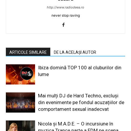
http://www.radiodeea.ro
never stop raving
ARTICOLE SIMILARE
DE LA ACELAȘI AUTOR
Ibiza domină TOP 100 al cluburilor din
lume
Mai mulți DJ de Hard Techno, excluși
din evenimente pe fondul acuzațiilor de
comportament sexual inadecvat
Nicola și M.A.D.E. – O incursiune în
muzica Trance parte a EDM pe scena