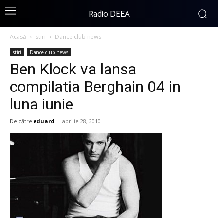
Radio DEEA
Acasă
stiri
Dance club news
stiri
Dance club news
Ben Klock va lansa
compilatia Berghain 04 in
luna iunie
De către
eduard
-
aprilie 28, 2010