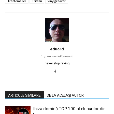
Trentemoller
Tristan
Vinylgroover
eduard
http://www.radiodeea.ro
never stop raving
ARTICOLE SIMILARE
DE LA ACELAȘI AUTOR
Ibiza domină TOP 100 al cluburilor din