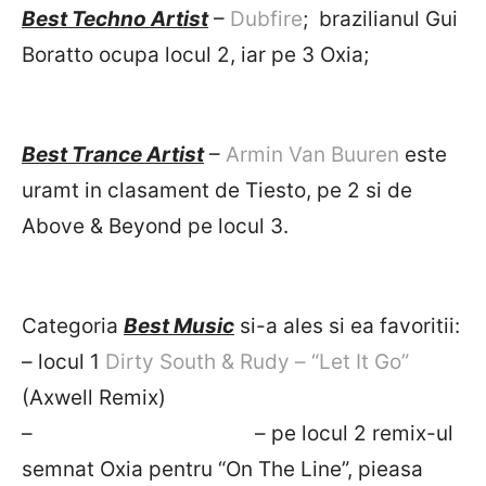
Best Techno Artist
–
Dubfire
; brazilianul Gui
Boratto ocupa locul 2, iar pe 3 Oxia;
Best Trance Artist
–
Armin Van Buuren
este
uramt in clasament de Tiesto, pe 2 si de
Above & Beyond pe locul 3.
Categoria
Best Music
si-a ales si ea favoritii:
– locul 1
Dirty South & Rudy – “Let It Go”
(Axwell Remix)
– – pe locul 2 remix-ul
semnat Oxia pentru “On The Line”, pieasa