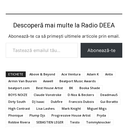
Descoperă mai multe la Radio DEEA
Abonează-te ca să primești ultimele articole prin email.
Tastează emailul tău...
Abonează-te
ETICHETE
Above & Beyond
Ace Ventura
Adam K
Antix
Armin Van Buuren
Axwell
Beatport Music Awards
beatport.com
Best House Artist
BK
Booka Shade
BOYS NOIZE
Claude Vonstroke
D-Nox & Beckers
Deadmau5
Dirty South
DJ Isaac
Dubfire
Francois Dubois
Gui Boratto
High Contrast
Lisa Lashes.
Mark Knight
Miguel Migs
Phonique
Plump Djs
Progressive House Artist
Pryda
Robbie Rivera
SEBASTIEN LEGER
Tiesto
Tommyknocker