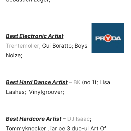
Best Electronic Artist
–
Trentemoller
; Gui Boratto; Boys
Noize;
Best Hard Dance Artist
–
BK
(no 1); Lisa
Lashes; Vinylgroover;
Best Hardcore Artist
–
DJ Isaac
;
Tommyknocker , iar pe 3 duo-ul Art Of