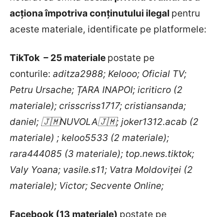
acționa împotriva conținutului ilegal
pentru
aceste materiale, identificate pe platformele:
TikTok – 25 materiale
postate pe
conturile:
aditza2988; Kelooo; Oficial TV;
Petru Ursache; ȚARA INAPOI; icriticro (2
materiale); crisscriss1717; cristiansanda;
daniel;
🇯🇲
NUVOLA
🇯🇲
; joker1312.acab (2
materiale) ; keloo5533 (2 materiale);
rara444085 (3 materiale); top.news.tiktok;
Valy Yoana; vasile.s11; Vatra Moldoviței (2
materiale); Victor; Secvente Online;
Facebook (13 materiale)
postate pe