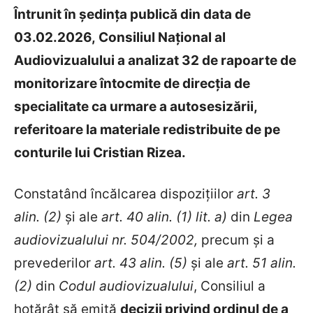
Întrunit în ședința publică din data de
03.02.2026, Consiliul Național al
Audiovizualului a analizat 32 de rapoarte de
monitorizare întocmite de direcția de
specialitate ca urmare a autosesizării,
referitoare la materiale redistribuite de pe
conturile lui Cristian Rizea.
Constatând încălcarea dispozițiilor
art. 3
alin. (2)
și ale
art.
40 alin. (1) lit. a)
din
Legea
audiovizualului nr. 504/2002,
precum și a
prevederilor
art.
43 alin. (5)
și ale
art.
51 alin.
(2)
din
Codul audiovizualului
, Consiliul a
hotărât să emită
decizii privind ordinul de a