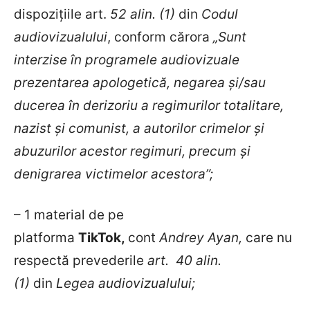
dispozițiile art.
52 alin. (1)
din
Codul
audiovizualului
, conform cărora
„Sunt
interzise în programele audiovizuale
prezentarea apologetică, negarea şi/sau
ducerea în derizoriu a regimurilor totalitare,
nazist şi comunist, a autorilor crimelor şi
abuzurilor acestor regimuri, precum şi
denigrarea victimelor acestora”;
– 1 material de pe
platforma
TikTok,
cont
Andrey Ayan,
care nu
respectă prevederile
art.
40 alin.
(1)
din
Legea audiovizualului;