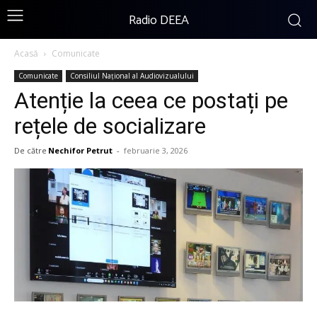
Radio DEEA
Acasă
Comunicate
Comunicate
Consiliul Național al Audiovizualului
Atenție la ceea ce postați pe
rețele de socializare
De către
Nechifor Petrut
-
februarie 3, 2026