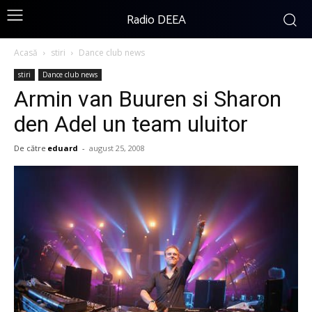
Radio DEEA
Acasă
stiri
Dance club news
stiri
Dance club news
Armin van Buuren si Sharon
den Adel un team uluitor
De către
eduard
-
august 25, 2008