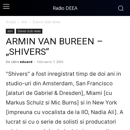
Radio DEEA
Acasă
stiri
Dance club news
stiri
Dance club news
ARMIN VAN BUREEN –
„SHIVERS”
De către
eduard
-
februarie 7, 2006
"Shivers" a fost inregistrat timp de doi ani in
studio-uri din Amsterdam, San Francisco
[alaturi de Gabriel & Dresden], Miami [cu
Markus Schulz si Mic Burns] si in New York
[impreuna cu vocalista de la IIO, Nadia Ali]. A
lucrat si cu o serie de solisti si producatori