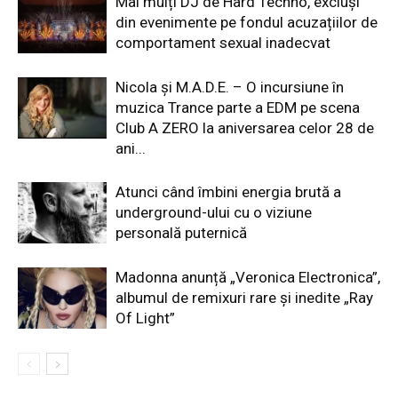
Mai mulți DJ de Hard Techno, excluși
din evenimente pe fondul acuzațiilor de
comportament sexual inadecvat
Nicola și M.A.D.E. – O incursiune în
muzica Trance parte a EDM pe scena
Club A ZERO la aniversarea celor 28 de
ani...
Atunci când îmbini energia brută a
underground-ului cu o viziune
personală puternică
Madonna anunță „Veronica Electronica”,
albumul de remixuri rare și inedite „Ray
Of Light”