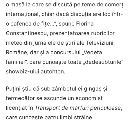
o masă la care se discută pe teme de comerţ
internaţional, chiar dacă discuţia are loc într-
o cafenea de fiţe…”, spune Florina
Constantinescu, prezentatoarea rubricilor
meteo din jurnalele de ştiri ale Televiziunii
Române, dar şi a concursului „Vedeta
familiei”, care cunoaşte toate „dedesubturile”
showbiz-ului autohton.
Puţini ştiu că sub zâmbetul ei gingaş şi
fermecător se ascunde un economist
licenţiat în
Transport de mărfuri periculoase
,
care cunoaşte patru limbi străine.