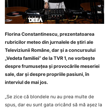
Florina Constantinescu, prezentatoarea
rubricilor meteo din jurnalele de ştiri ale
Televiziunii Române, dar şi a concursului
„Vedeta familiei” de la TVR 1, ne vorbeşte
despre frumuseţea şi provocările meseriei
sale, dar şi despre propriile pasiuni, în
interviul de mai jos.
„Se zice că blondele nu au prea multe de
spus, dar eu sunt gata oricând să mă aşez la