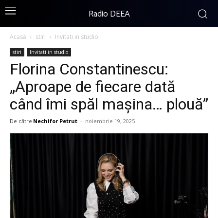
Radio DEEA
Acasă
stiri
Invitati in studio
stiri
Invitati in studio
Florina Constantinescu:
„Aproape de fiecare dată
când îmi spăl mașina… plouă”
De către
Nechifor Petrut
-
noiembrie 19, 2025