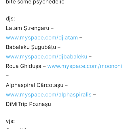
bite some psychedelic
djs:
Latam Ştrengaru –
www.myspace.com/djlatam
–
Babaleku Şugubăţu –
www.myspace.com/djbabaleku
–
Roua Ghiduşa –
www.myspace.com/moononi
–
Alphaspiral Cârcotaşu –
www.myspace.com/alphaspiralis
–
DiMiTrip Poznaşu
vjs: