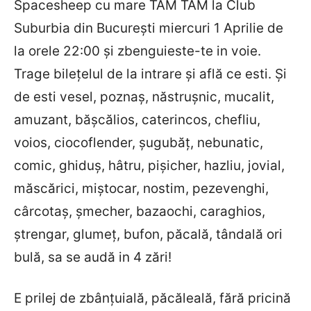
Spacesheep cu mare TAM TAM la Club
Suburbia din Bucureşti miercuri 1 Aprilie de
la orele 22:00 şi zbenguieste-te in voie.
Trage bileţelul de la intrare şi află ce esti. Şi
de esti vesel, poznaş, năstruşnic, mucalit,
amuzant, băşcălios, caterincos, chefliu,
voios, ciocoflender, şugubăţ, nebunatic,
comic, ghiduş, hâtru, pişicher, hazliu, jovial,
măscărici, miştocar, nostim, pezevenghi,
cârcotaş, şmecher, bazaochi, caraghios,
ştrengar, glumeţ, bufon, păcală, tândală ori
bulă, sa se audă in 4 zări!
E prilej de zbânţuială, păcăleală, fără pricină