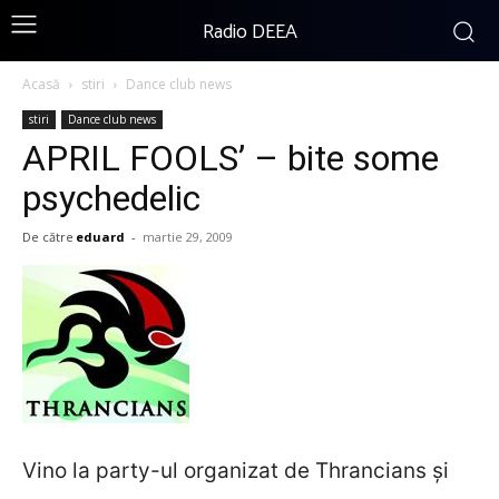
Radio DEEA
Acasă
stiri
Dance club news
stiri
Dance club news
APRIL FOOLS’ – bite some
psychedelic
De către
eduard
-
martie 29, 2009
Vino la party-ul organizat de Thrancians şi