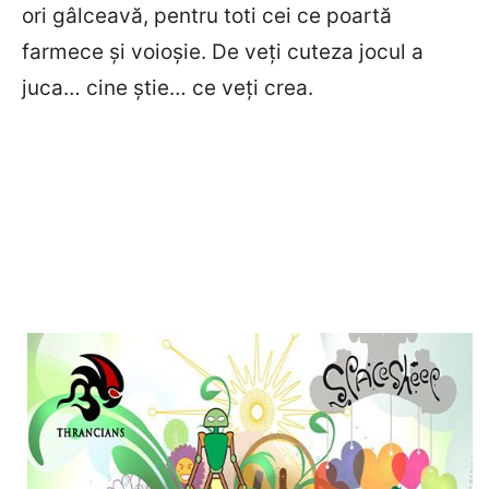
ori gâlceavă, pentru toti cei ce poartă
farmece şi voioşie. De veţi cuteza jocul a
juca… cine ştie… ce veţi crea.