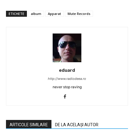
ETICHETE
album
Apparat
Mute Records
eduard
http://www.radiodeea.ro
never stop raving
ARTICOLE SIMILARE
DE LA ACELAȘI AUTOR