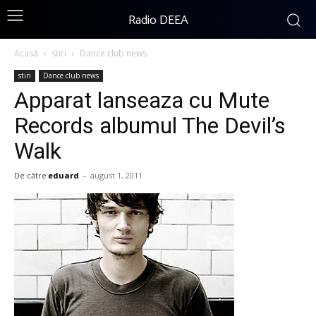
Radio DEEA
Acasă
stiri
Dance club news
stiri
Dance club news
Apparat lanseaza cu Mute
Records albumul The Devil’s
Walk
De către
eduard
-
august 1, 2011