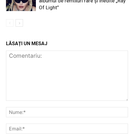
albumul de remixuri rare și inedite „Ray
Of Light”
LĂSAȚI UN MESAJ