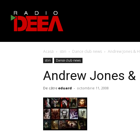
Acasă
stiri
Dance club news
Andrew Jones & H
stiri
Dance club news
Andrew Jones & 
De către
eduard
-
octombrie 11, 2008