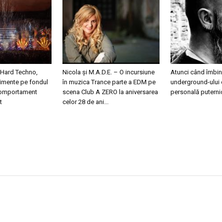
 Hard Techno,
Nicola și M.A.D.E. – O incursiune
Atunci când îmbini
nimente pe fondul
în muzica Trance parte a EDM pe
underground-ului 
 comportament
scena Club A ZERO la aniversarea
personală puterni
t
celor 28 de ani...