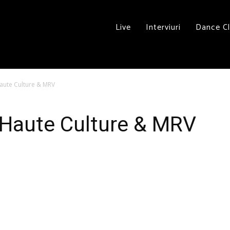
Live
Interviuri
Dance C
aute Culture & MRV
Haute Culture & MRV