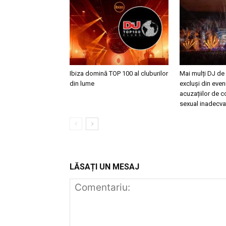
Ibiza domină TOP 100 al cluburilor
Mai mulți DJ de
din lume
excluși din eve
acuzațiilor de
sexual inadecva
LĂSAȚI UN MESAJ