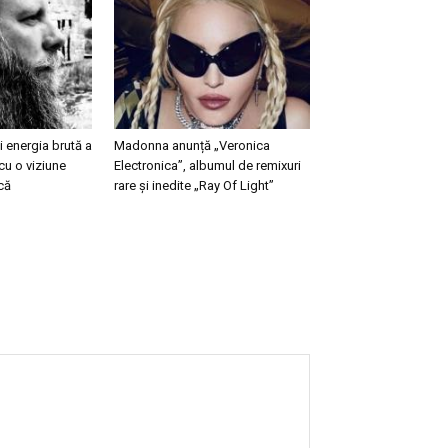
 energia brută a
Madonna anunță „Veronica
cu o viziune
Electronica”, albumul de remixuri
că
rare și inedite „Ray Of Light”