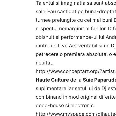
Talentul si imaginatia sa sunt abs
sale i-au castigat pe buna-dreptat
turnee prelungite cu cei mai buni D
respectul nemarginit al fanilor. Di
obisnuit si performance-ul lui An
dintre un Live Act veritabil si un 
petrecere o premiera absoluta, o e
neuitat.
http://www.conceptart.org/?artis
Haute Culture
de la
Suie Paparud
suplimentare iar setul lui de Dj es
combinand in mod original diferite
deep-house si electronic.
http://www.myspace.com/djhautec