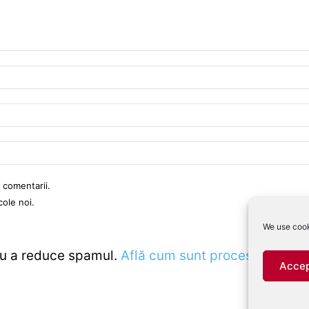
 comentarii.
cole noi.
We use cook
ru a reduce spamul.
Află cum sunt procesate datele
Accep