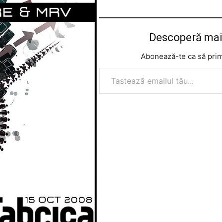
Descoperă mai
Abonează-te ca să prime
Tastează emailul tău...