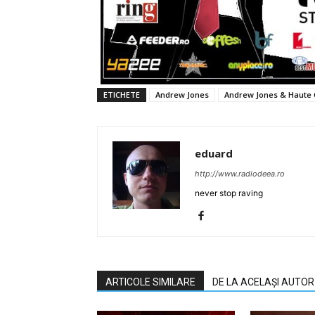
ETICHETE
Andrew Jones
Andrew Jones & Haute 
eduard
http://www.radiodeea.ro
never stop raving
ARTICOLE SIMILARE
DE LA ACELAȘI AUTOR