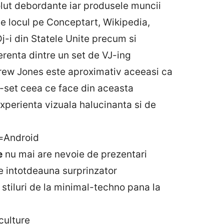
olut debordante iar produsele muncii
e locul pe Conceptart, Wikipedia,
j-i din Statele Unite precum si
ferenta dintre un set de VJ-ing
drew Jones este aproximativ aceeasi ca
Dj-set ceea ce face din aceasta
xperienta vizuala halucinanta si de
t=Android
e
nu mai are nevoie de prezentari
te intotdeauna surprinzator
 stiluri de la minimal-techno pana la
ulture