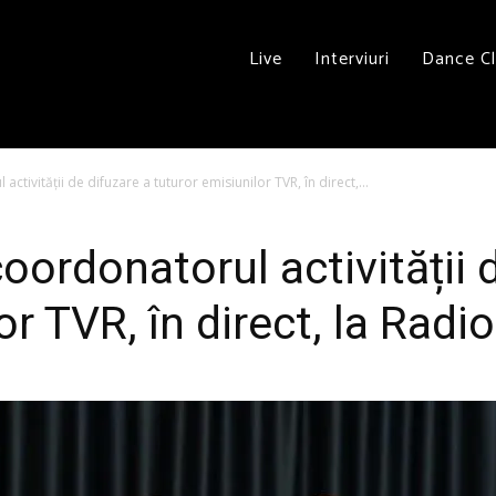
Live
Interviuri
Dance C
ctivității de difuzare a tuturor emisiunilor TVR, în direct,...
oordonatorul activității 
or TVR, în direct, la Radi