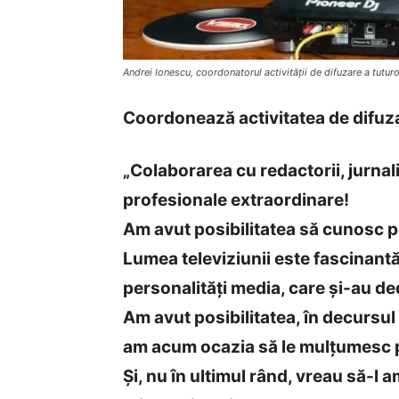
Andrei Ionescu, coordonatorul activității de difuzare a tutur
Coordonează activitatea de difuzar
„Colaborarea cu redactorii, jurnali
profesionale extraordinare!
Am avut posibilitatea să cunosc pe
Lumea televiziunii este fascinant
personalități media, care și-au d
Am avut posibilitatea, în decursul c
am acum ocazia să le mulțumesc p
Și, nu în ultimul rând, vreau să-l