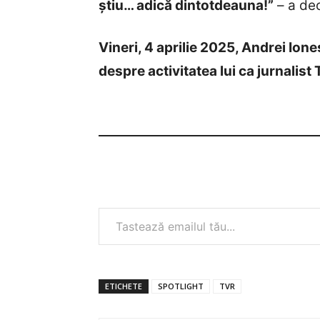
știu… adică dintotdeauna!”
– a dec
Vineri, 4 aprilie 2025, Andrei Iones
despre activitatea lui ca jurnalist
Tastează emailul tău...
ETICHETE
SPOTLIGHT
TVR