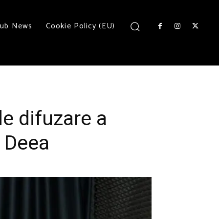
lub News
Cookie Policy (EU)
de difuzare a
o Deea