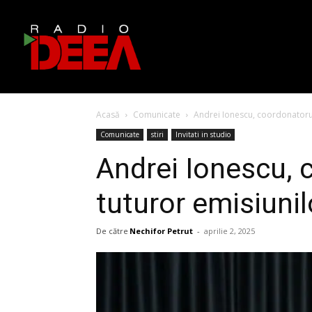
Acasă
Comunicate
Andrei Ionescu, coordonatorul a
Comunicate
stiri
Invitati in studio
Andrei Ionescu, c
tuturor emisiunil
De către
Nechifor Petrut
-
aprilie 2, 2025