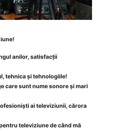
ziune!
gul anilor, satisfacții
, tehnica și tehnologiile!
ege care sunt nume sonore și mari
ofesioniști ai televiziunii, cărora
a pentru televiziune de când mă