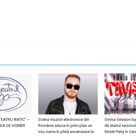
EATRU ANTIC” –
Scena muzicii electronice din
Omnia Session by
SEEA DE HOMER
România aduce în prim-plan un
dă startul sezonul
nou nume în plină ascensiune la
Street Party în Cen