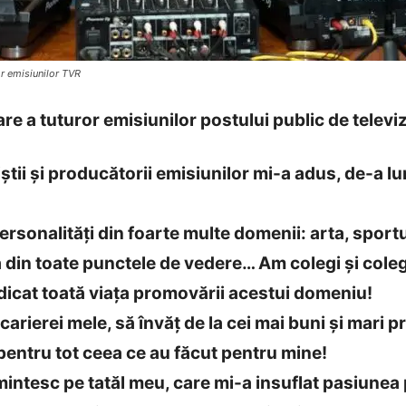
or emisiunilor TVR
e a tuturor emisiunilor postului public de televi
știi și producătorii emisiunilor mi-a adus, de-a lun
rsonalități din foarte multe domenii: arta, sportul
ă din toate punctele de vedere… Am colegi și col
edicat toată viața promovării acestui domeniu!
arierei mele, să învăț de la cei mai buni și mari pr
entru tot ceea ce au făcut pentru mine!
 amintesc pe tatăl meu, care mi-a insuflat pasiune