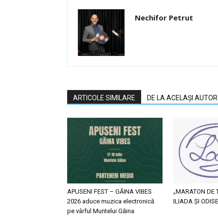
Nechifor Petrut
ARTICOLE SIMILARE
DE LA ACELAȘI AUTOR
APUSENI FEST – GĂINA VIBES
„MARATON DE T
2026 aduce muzica electronică
ILIADA ȘI ODI
pe vârful Muntelui Găina