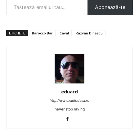
Abonează-te
ETICHETE
Barocco Bar
Caval
Razvan Dinescu
eduard
http://www.radiodeea.ro
never stop raving