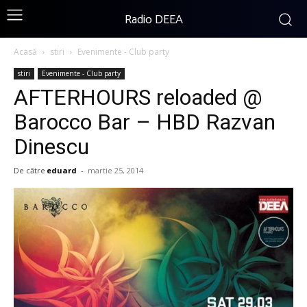
Radio DEEA
Acasă
stiri
Evenimente - Club party
stiri
Evenimente - Club party
AFTERHOURS reloaded @
Barocco Bar – HBD Razvan
Dinescu
De către
eduard
-
martie 25, 2014