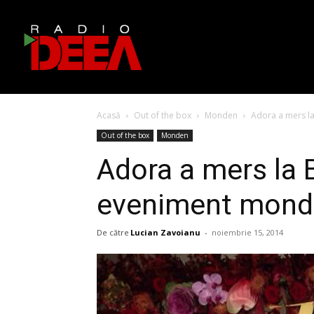
Acasă
Out of the box
Monden
Adora a mers la
Out of the box
Monden
Adora a mers la 
eveniment mond
De către
Lucian Zavoianu
-
noiembrie 15, 2014