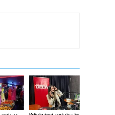
, inspirația și
Motivația vine și pleacă, disciplina