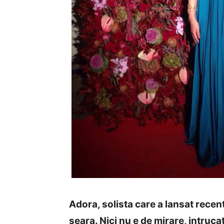
Adora, solista care a lansat recent
seara. Nici nu e de mirare, intru