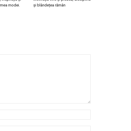
lumea modei.
și blândețea rămân