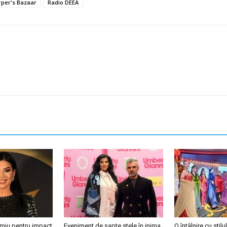
rper's Bazaar
Radio DEEA
emiu pentru impact
Eveniment de șapte stele în inima
O întâlnire cu stilul