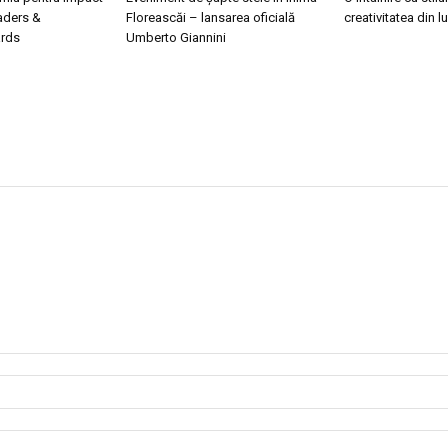
eaders &
Floreascăi – lansarea oficială
creativitatea din 
ards
Umberto Giannini