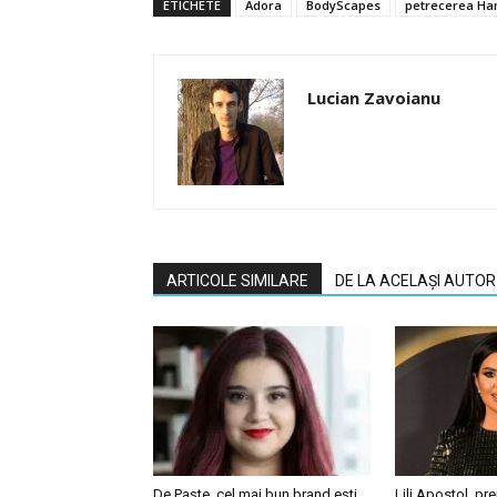
ETICHETE
Adora
BodyScapes
petrecerea Ha
Lucian Zavoianu
ARTICOLE SIMILARE
DE LA ACELAȘI AUTOR
De Paște, cel mai bun brand ești
Lili Apostol, pr