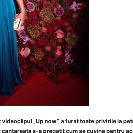
 videoclipul „Up now”, a furat toate privirile la p
cat cantareata s-a pregatit cum se cuvine pentru 