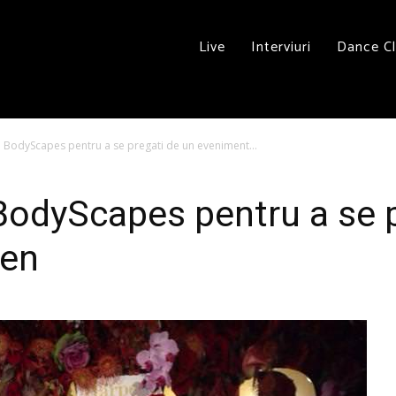
Live
Interviuri
Dance C
 BodyScapes pentru a se pregati de un eveniment...
BodyScapes pentru a se p
en