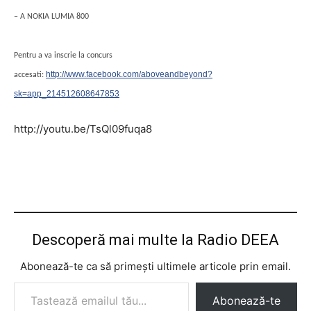
– A NOKIA LUMIA 800
Pentru a va inscrie la concurs
http://www.facebook.com/aboveandbeyond?
accesati:
sk=app_214512608647853
http://youtu.be/TsQl09fuqa8
Descoperă mai multe la Radio DEEA
Abonează-te ca să primești ultimele articole prin email.
Tastează emailul tău...
Abonează-te