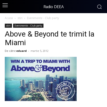
Radio DEEA
Acasă
stiri
Evenimente - Club party
stiri
Evenimente - Club party
Above & Beyond te trimit la
Miami
De către
eduard
-
martie 5, 2012