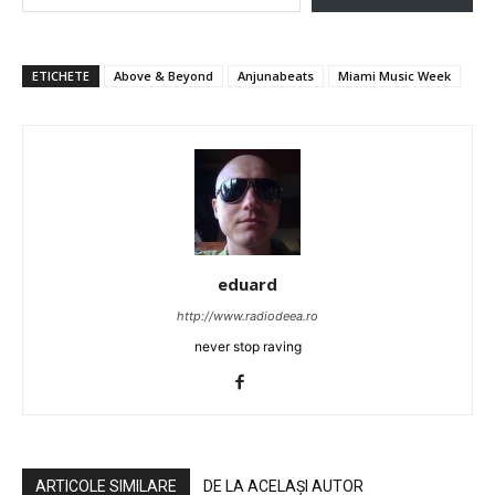
ETICHETE
Above & Beyond
Anjunabeats
Miami Music Week
eduard
http://www.radiodeea.ro
never stop raving
ARTICOLE SIMILARE
DE LA ACELAȘI AUTOR