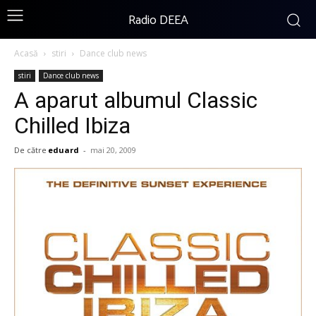
Radio DEEA
Acasă
stiri
Dance club news
stiri
Dance club news
A aparut albumul Classic
Chilled Ibiza
De către
eduard
-
mai 20, 2009