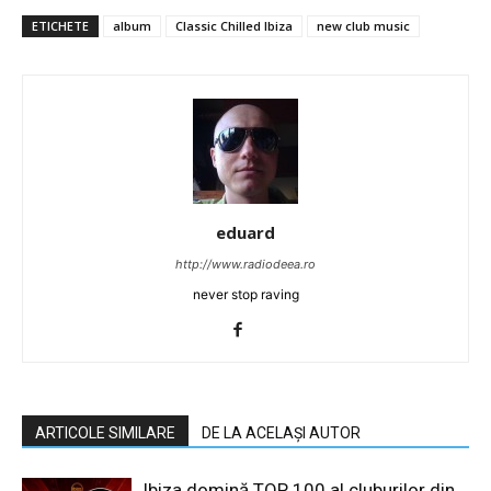
ETICHETE
album
Classic Chilled Ibiza
new club music
eduard
http://www.radiodeea.ro
never stop raving
ARTICOLE SIMILARE
DE LA ACELAȘI AUTOR
Ibiza domină TOP 100 al cluburilor din