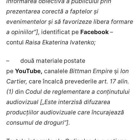
informarea obiectivă a publicului prin
prezentarea corectă a faptelor şi
evenimentelor şi să favorizeze libera formare
a opiniilor”],
identificat
pe
Facebook
–
contul
Raisa Ekaterina Ivatenko;
–
două materiale
postate
pe
YouTube,
canalele
Bittman Empire
și
Ion
Cartier,
care încalcă prevederile
art. 17 alin.
(1)
din
Codul de reglementare a conținutului
audiovizual [„Este interzisă difuzarea
producțiilor audiovizuale care încurajează
consumul de droguri”].