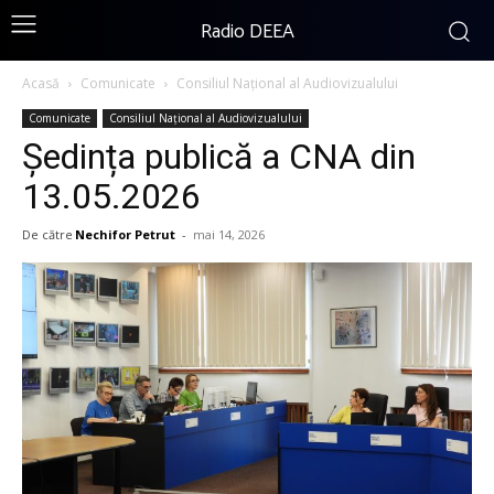
Radio DEEA
Acasă
Comunicate
Consiliul Național al Audiovizualului
Comunicate
Consiliul Național al Audiovizualului
Ședința publică a CNA din
13.05.2026
De către
Nechifor Petrut
-
mai 14, 2026