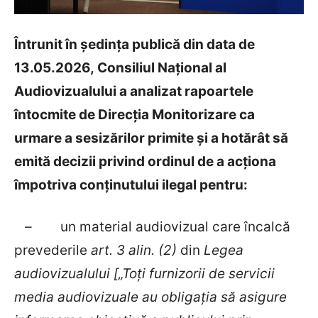
Întrunit în ședința publică din data de
13.05.2026, Consiliul Național al
Audiovizualului
a analizat rapoartele
î
ntocmite de Direcția Monitorizare
ca
urmare a sesizărilor primite și a hotărât să
emită decizii privind ordinul de a acționa
împotriva conținutului ilegal pentru:
–
un material audiovizual care încalcă
prevederile
art. 3 alin. (2)
din
Legea
audiovizualului [„Toţi furnizorii de servicii
media audiovizuale au obligaţia să asigure