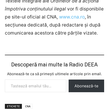
Textele integrale
ale
Ordinelor de a acționa
împotriva conținutului ilegal
vor fi disponibile
pe site-ul oficial al CNA,
www.cna.ro
, în
secțiunea dedicată, după redactare și după
comunicarea acestora către părțile vizate.
Descoperă mai multe la Radio DEEA
Abonează-te ca să primești ultimele articole prin email.
Tastează emailul tău...
Abonează-te
ETICHETE
CNA