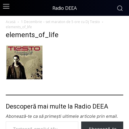
Radio DEEA
Acasă
1 Decembrie – set maraton de 5 ore cu Dj Tiesto
elements_of_life
elements_of_life
Descoperă mai multe la Radio DEEA
Abonează-te ca să primești ultimele articole prin email.
Tastează emailul tău...