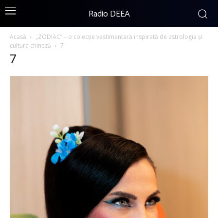
Radio DEEA
Acasă
„ZODIAC” – o colecție vestimentară inspirată de astrologia și
cultura chineză
7
7