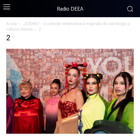
Radio DEEA
Acasă
„ZODIAC” – o colecție vestimentară inspirată de astrologia și
cultura chineză
2
2