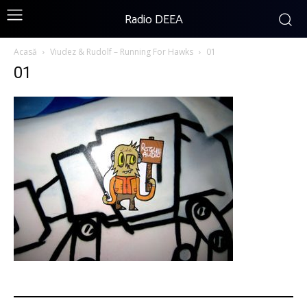
Radio DEEA
Acasă
Viudez & Rudolf – Running For Hawks
01
01