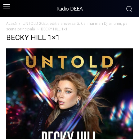
Radio DEEA
Acasă
UNTOLD 2025, ediție aniversară. Cei mai mari DJ ai lumii, pe
scena principală
BECKY HILL 1x1
BECKY HILL 1×1