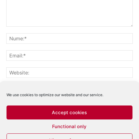
Notifică-mă prin email când sunt publicate alte comentarii.
Notifică-mă prin email când sunt publicate articole noi.
We use cookies to optimize our website and our service.
Accept cookies
Acest site folosește Akismet pentru a reduce
Functional only
spamul.
Află cum sunt procesate datele
comentariilor tale
.