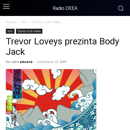
Radio DEEA
Acasă
stiri
Dance club news
stiri
Dance club news
Trevor Loveys prezinta Body
Jack
De către
eduard
-
octombrie 13, 2009