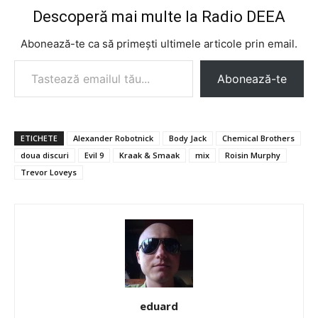
Descoperă mai multe la Radio DEEA
Abonează-te ca să primești ultimele articole prin email.
Tastează emailul tău...
Abonează-te
ETICHETE
Alexander Robotnick
Body Jack
Chemical Brothers
doua discuri
Evil 9
Kraak & Smaak
mix
Roisin Murphy
Trevor Loveys
eduard