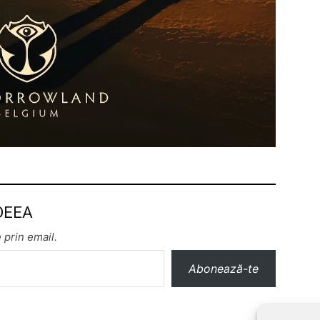
 DEEA
 prin email.
Abonează-te