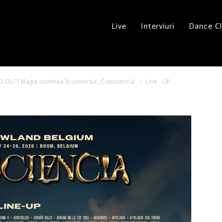
Live
Interviuri
Dance C
 OUT! Magia continuă în universul „Consciencia”
Line - UP