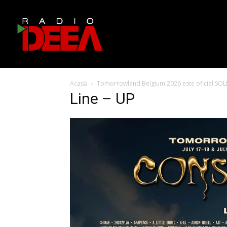
Acasă
Tomorrowland Belgium 2026 este oficial SOLD
Line – UP