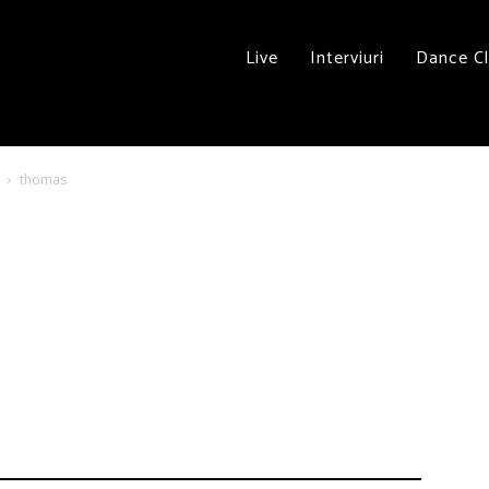
Live
Interviuri
Dance C
thomas