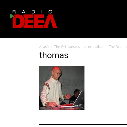
Acasă
The Orb lanseaza un nou album – The Dream
thomas