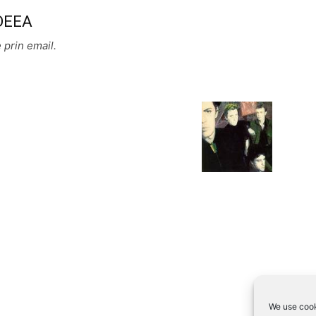
 DEEA
 prin email.
We use cook