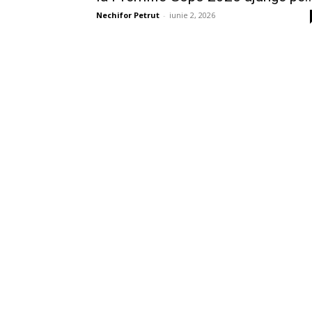
Nechifor Petrut
-
iunie 2, 2026