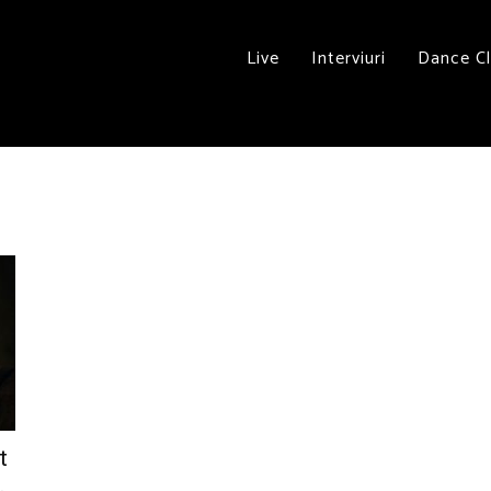
Live
Interviuri
Dance C
t
.