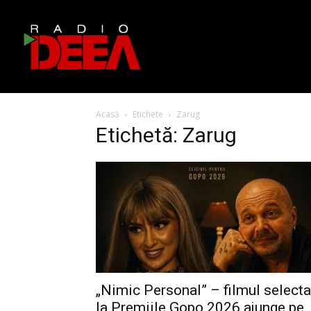
Acasă
Etichete
Zarug
Etichetă: Zarug
„Nimic Personal” – filmul selecta
la Premiile Gopo 2026 ajunge pe..