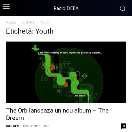
Radio DEEA
Acasă
Etichete
Youth
Etichetă: Youth
The Orb lanseaza un nou album – The
Dream
eduard
-
februarie 8, 2008
0