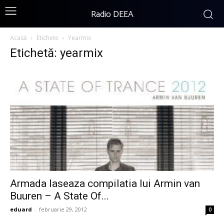
Radio DEEA
Acasă
Etichete
Yearmix
Etichetă: yearmix
Armada laseaza compilatia lui Armin van
Buuren – A State Of...
eduard
-
februarie 29, 2012
0