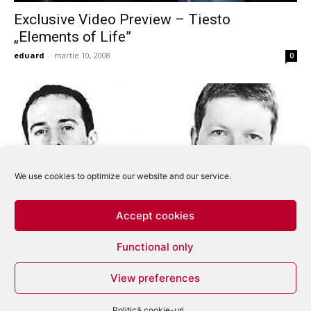
Exclusive Video Preview – Tiesto
„Elements of Life”
eduard
-
martie 10, 2008
0
We use cookies to optimize our website and our service.
Accept cookies
Sasha si Digweed impreuna in turneu dupa 6
Functional only
ani
View preferences
eduard
-
februarie 21, 2008
0
Politică cookie-uri