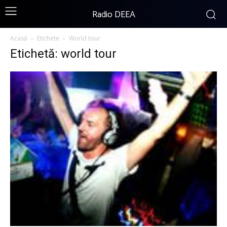
Radio DEEA
Acasă
Etichete
World tour
Etichetă: world tour