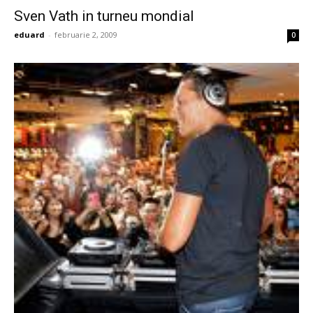
Sven Vath in turneu mondial
eduard
-
februarie 2, 2009
0