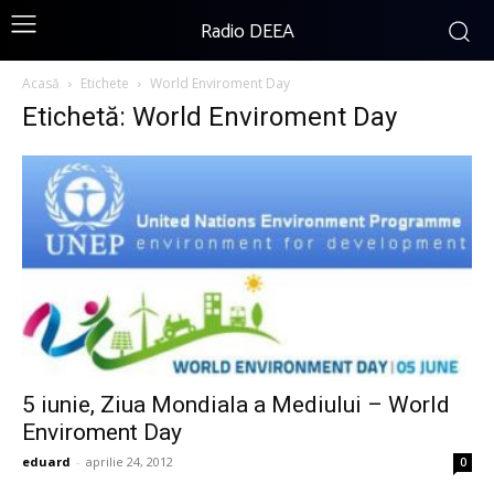
Radio DEEA
Acasă
Etichete
World Enviroment Day
Etichetă: World Enviroment Day
5 iunie, Ziua Mondiala a Mediului – World
Enviroment Day
eduard
-
aprilie 24, 2012
0