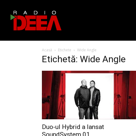
Acasă
Etichete
Wide Angle
Etichetă: Wide Angle
Duo-ul Hybrid a lansat
SoundSystem 01