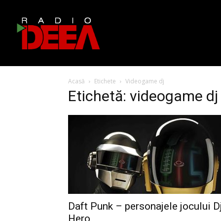
Acasă
Etichete
Videogame dj
Etichetă: videogame dj
Daft Punk – personajele jocului D
Hero