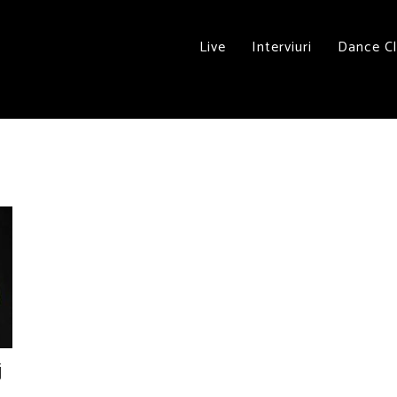
Live
Interviuri
Dance C
j