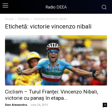
Radio DEEA
Acasă
Etichete
Victorie vincenzo nibali
Etichetă: victorie vincenzo nibali
Ciclism – Turul Franței: Vincenzo Nibali,
victorie cu panaș în etapa...
Dan Alexandru
-
iulie 24, 2015
0