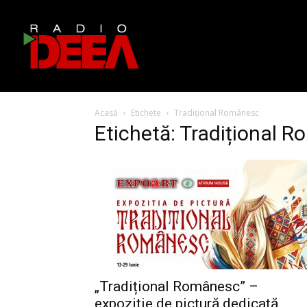
Acasă
Etichete
Tradițional Românesc
Etichetă: Tradițional 
„Tradițional Românesc” –
expoziție de pictură dedicată