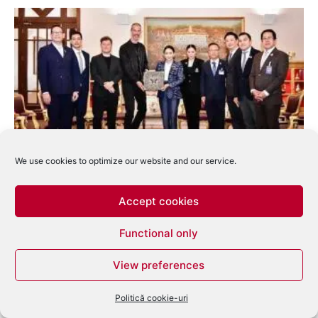
We use cookies to optimize our website and our service.
Tomorrowland în Thailanda este pe cale să
devină realitate
Accept cookies
Nechifor Petrut
-
iulie 3, 2025
0
Functional only
View preferences
Politică cookie-uri