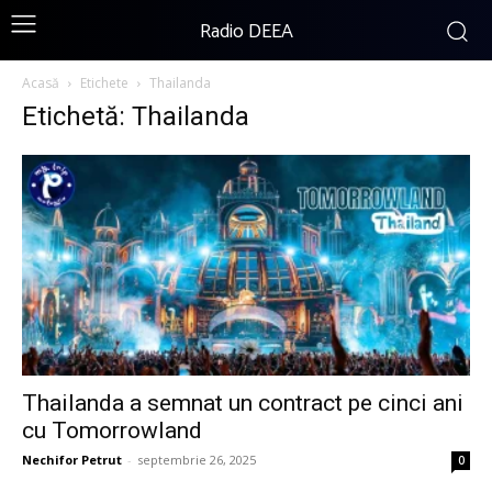
Radio DEEA
Acasă
Etichete
Thailanda
Etichetă: Thailanda
Thailanda a semnat un contract pe cinci ani
cu Tomorrowland
Nechifor Petrut
-
septembrie 26, 2025
0